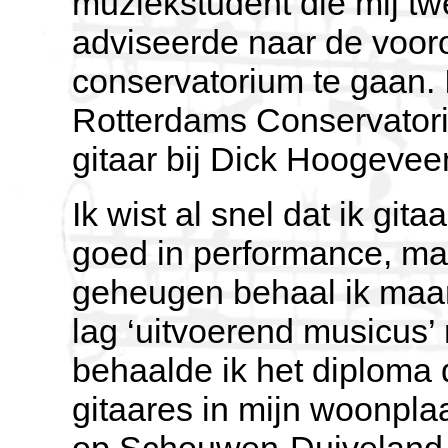
muziekstudent die mij tw
adviseerde naar de vooro
conservatorium te gaan. 
Rotterdams Conservatori
gitaar bij Dick Hoogevee
Ik wist al snel dat ik gi
goed in performance, ma
geheugen behaal ik maar
lag ‘uitvoerend musicus’ 
behaalde ik het diploma
gitaares in mijn woonplaa
op Schouwen-Duiveland